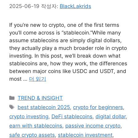
2025-06-19
작성자:
BlackLakrids
If you’re new to crypto, one of the first terms
you’ll come across is “stablecoin.”While many
assume stablecoins are simply digital dollars,
they actually play a much broader role in crypto
investing. In this post, we’ll break down what
stablecoins are, how they work, the differences
between major coins like USDC and USDT, and
most …
더 읽기
카
TREND & INSIGHT
테
태
best stablecoin 2025
,
crypto for beginners
,
고
그
crypto investing
,
DeFi stablecoins
,
digital dollar
,
리
earn with stablecoins
,
passive income crypto
,
safe crypto assets
,
stablecoin investment
,