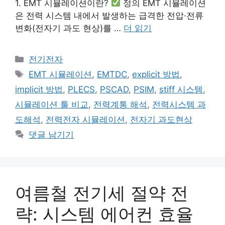
1. EMT 시뮬레이션이란?
정의 EMT 시뮬레이션
은 전력 시스템 내에서 발생하는 급격한 전압·전류
변화(전자기 과도 현상)를 …
더 읽기
카
전기전자
테
태
EMT 시뮬레이션
,
EMTDC
,
explicit 방법
,
고
그
implicit 방법
,
PLECS
,
PSCAD
,
PSIM
,
stiff 시스템
,
리
시뮬레이션 툴 비교
,
전력계통 해석
,
전력시스템 과
도해석
,
전력전자 시뮬레이션
,
전자기 과도현상
댓글 남기기
여름철 전기세 절약 전
략: 시스템 에어컨 효율