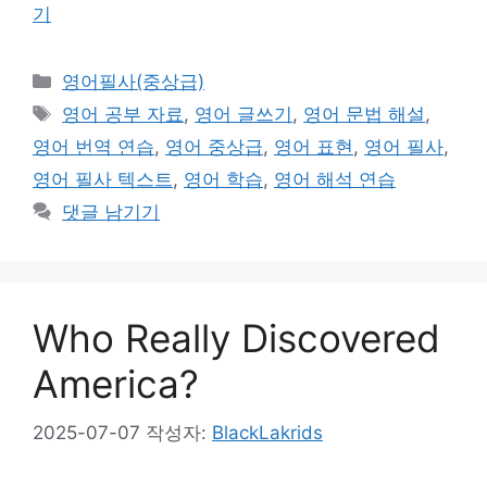
기
카
영어필사(중상급)
테
태
영어 공부 자료
,
영어 글쓰기
,
영어 문법 해설
,
고
그
영어 번역 연습
,
영어 중상급
,
영어 표현
,
영어 필사
,
리
영어 필사 텍스트
,
영어 학습
,
영어 해석 연습
댓글 남기기
Who Really Discovered
America?
2025-07-07
작성자:
BlackLakrids