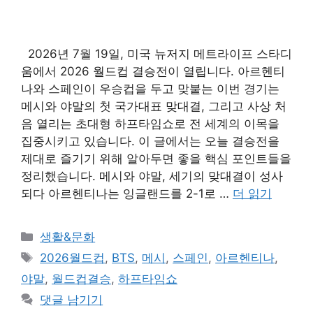
2026년 7월 19일, 미국 뉴저지 메트라이프 스타디
움에서 2026 월드컵 결승전이 열립니다. 아르헨티
나와 스페인이 우승컵을 두고 맞붙는 이번 경기는
메시와 야말의 첫 국가대표 맞대결, 그리고 사상 처
음 열리는 초대형 하프타임쇼로 전 세계의 이목을
집중시키고 있습니다. 이 글에서는 오늘 결승전을
제대로 즐기기 위해 알아두면 좋을 핵심 포인트들을
정리했습니다. 메시와 야말, 세기의 맞대결이 성사
되다 아르헨티나는 잉글랜드를 2-1로 …
더 읽기
카
생활&문화
테
태
2026월드컵
,
BTS
,
메시
,
스페인
,
아르헨티나
,
고
그
야말
,
월드컵결승
,
하프타임쇼
리
댓글 남기기