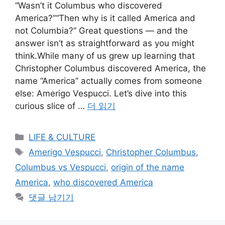
“Wasn’t it Columbus who discovered
America?”“Then why is it called America and
not Columbia?” Great questions — and the
answer isn’t as straightforward as you might
think.While many of us grew up learning that
Christopher Columbus discovered America, the
name “America” actually comes from someone
else: Amerigo Vespucci. Let’s dive into this
curious slice of …
더 읽기
카
LIFE & CULTURE
테
태
Amerigo Vespucci
,
Christopher Columbus
,
고
그
Columbus vs Vespucci
,
origin of the name
리
America
,
who discovered America
댓글 남기기