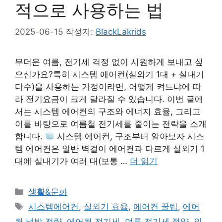
적으로 사용하는 법
2025-06-15
작성자:
BlackLakrids
무더운 여름, 전기세 걱정 없이 시원하게 보내고 싶
으신가요?특히 시스템 에어컨(실외기 1대 + 실내기
다수)을 사용하는 가정이라면, 어떻게 켜느냐에 따
라 전기요금이 크게 달라질 수 있습니다. 이번 글에
서는 시스템 에어컨의 구조와 에너지 효율, 그리고
이를 바탕으로 여름철 전기세를 줄이는 전략을 소개
합니다.
시스템 에어컨, 구조부터 알아보자 시스
템 에어컨은 일반 벽걸이 에어컨과 다르게 실외기 1
대에 실내기가 여러 대(보통 …
더 읽기
카
생활&문화
테
태
시스템에어컨
,
실외기 효율
,
에어컨 꿀팁
,
에어
고
그
컨 냉방 전략
,
에어컨 전기세
,
여름 전기세 절약
,
인