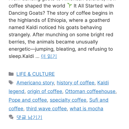
coffee shaped the world
It All Started with
Dancing Goats? The story of coffee begins in
the highlands of Ethiopia, where a goatherd
named Kaldi noticed his goats behaving
strangely. After munching on some bright red
berries, the animals became unusually
energetic—jumping, bleating, and refusing to
sleep.Kaldi …
더 읽기
카
LIFE & CULTURE
테
태
Americano story
,
history of coffee
,
Kaldi
고
그
legend
,
origin of coffee
,
Ottoman coffeehouse
,
리
Pope and coffee
,
specialty coffee
,
Sufi and
coffee
,
third wave coffee
,
what is mocha
댓글 남기기