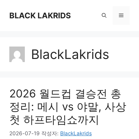
컨
텐
BLACK LAKRIDS
메
츠
로
뉴
건
너
BlackLakrids
뛰
기
2026 월드컵 결승전 총
정리: 메시 vs 야말, 사상
첫 하프타임쇼까지
2026-07-19
작성자:
BlackLakrids