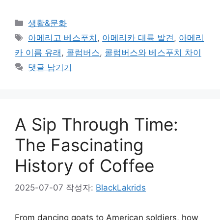
카
생활&문화
테
태
아메리고 베스푸치
,
아메리카 대륙 발견
,
아메리
고
그
카 이름 유래
,
콜럼버스
,
콜럼버스와 베스푸치 차이
리
댓글 남기기
A Sip Through Time:
The Fascinating
History of Coffee
2025-07-07
작성자:
BlackLakrids
From dancing goats to American soldiers, how