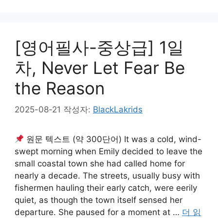
[영어필사-중상급] 1일
차, Never Let Fear Be
the Reason
2025-08-21
작성자:
BlackLakrids
원문 텍스트 (약 300단어) It was a cold, wind-
swept morning when Emily decided to leave the
small coastal town she had called home for
nearly a decade. The streets, usually busy with
fishermen hauling their early catch, were eerily
quiet, as though the town itself sensed her
departure. She paused for a moment at …
더 읽