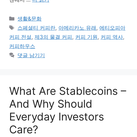
카
생활&문화
테
태
스페셜티 커피란
,
아메리카노 유래
,
에티오피아
고
그
커피 전설
,
제3의 물결 커피
,
커피 기원
,
커피 역사
,
리
커피하우스
댓글 남기기
What Are Stablecoins –
And Why Should
Everyday Investors
Care?