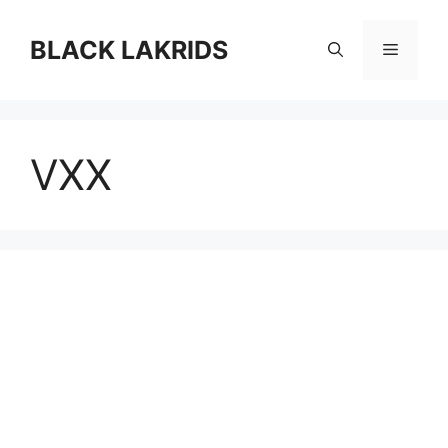
컨
텐
BLACK LAKRIDS
메
츠
로
뉴
건
너
VXX
뛰
기