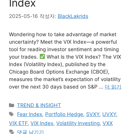
Index
2025-05-16
작성자:
BlackLakrids
Wondering how to take advantage of market
uncertainty? Meet the VIX Index—a powerful
tool for reading investor sentiment and timing
your trades.
What Is the VIX Index? The VIX
Index (Volatility Index), published by the
Chicago Board Options Exchange (CBOE),
measures the market’s expectation of volatility
over the next 30 days based on S&P …
더 읽기
카
TREND & INSIGHT
테
태
Fear Index
,
Portfolio Hedge
,
SVXY
,
UVXY
,
고
그
VIX ETF
,
VIX Index
,
Volatility Investing
,
VXX
리
댓글 남기기