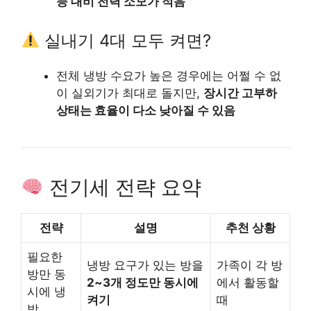
능 대비 전력 소모가 적음
실내기 4대 모두 켜면?
전체 냉방 수요가 높은 경우에는 어쩔 수 없
이 실외기가 최대로 돌지만,
장시간 고부하
상태는 효율이 다소 낮아질 수 있음
전기세 전략 요약
전략
설명
추천 상황
필요한
냉방 요구가 있는 방을
가족이 각 방
방만 동
2~3개 정도만 동시에
에서 활동할
시에 냉
켜기
때
방