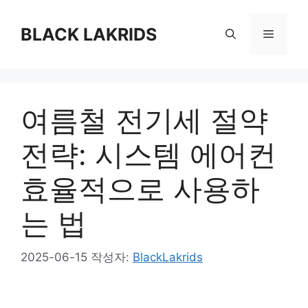
컨
텐
BLACK LAKRIDS
메
츠
로
뉴
건
너
여름철 전기세 절약
뛰
기
전략: 시스템 에어컨
효율적으로 사용하
는 법
2025-06-15
작성자:
BlackLakrids