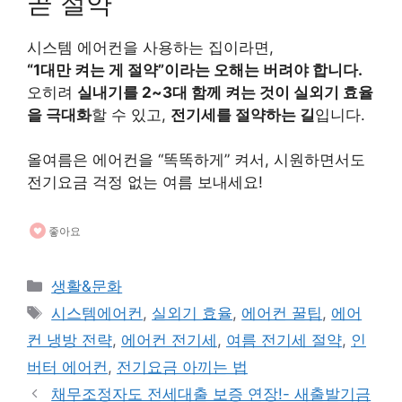
곧 절약
시스템 에어컨을 사용하는 집이라면,
“1대만 켜는 게 절약”이라는 오해는 버려야 합니다.
오히려
실내기를 2~3대 함께 켜는 것이 실외기 효율
을 극대화
할 수 있고,
전기세를 절약하는 길
입니다.
올여름은 에어컨을 “똑똑하게” 켜서, 시원하면서도
전기요금 걱정 없는 여름 보내세요!
좋아요
카
생활&문화
테
태
시스템에어컨
,
실외기 효율
,
에어컨 꿀팁
,
에어
고
그
컨 냉방 전략
,
에어컨 전기세
,
여름 전기세 절약
,
인
리
버터 에어컨
,
전기요금 아끼는 법
채무조정자도 전세대출 보증 연장!- 새출발기금