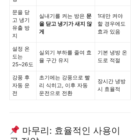
문을 닫
실내기를 켜는 방은
문
1대만 켜야
고 냉기
을 닫고 냉기가 새지 않
할 경우에도
유출 방
게
효과 있음
지
설정 온
실외기 부하를 줄여 효
기본 냉방 온
도는
율 구간 유지
도로 적절
25~26도
강풍 후
초기에는 강풍으로 빨
장시간 냉방
자동 운
리 식히고, 이후 자동
시 효율적
전
운전으로 전환
마무리: 효율적인 사용이