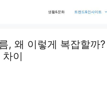
생활&문화
트렌드&인사이트
름, 왜 이렇게 복잡할까? G
의 차이