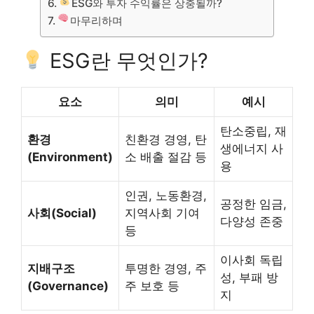
ESG와 투자 수익률은 상충될까?
마무리하며
ESG란 무엇인가?
요소
의미
예시
탄소중립, 재
환경
친환경 경영, 탄
생에너지 사
(Environment)
소 배출 절감 등
용
인권, 노동환경,
공정한 임금,
사회(Social)
지역사회 기여
다양성 존중
등
이사회 독립
지배구조
투명한 경영, 주
성, 부패 방
(Governance)
주 보호 등
지