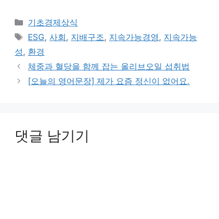
카
기초경제상식
테
태
ESG
,
사회
,
지배구조
,
지속가능경영
,
지속가능
고
그
성
,
환경
리
체중과 혈당을 함께 잡는 올리브오일 섭취법
[오늘의 영어문장] 제가 요즘 정신이 없어요.
댓글 남기기