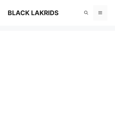
컨
텐
BLACK LAKRIDS
메
츠
로
뉴
건
너
뛰
기