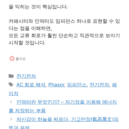
을 익히는 것이 핵심입니다.
커패시터와 인덕터도 임피던스 하나로 표현할 수 있
다는 점을 이해하면,
모든 교류 회로가 훨씬 단순하고 직관적으로 보이기
시작할 것입니다.
좋아요
카
전기전자
테
태
AC 회로 해석
,
Phasor
,
임피던스
,
전기전자
,
페
고
그
이저
리
인덕터란 무엇인가? – 자기장을 이용해 에너지
를 저장하는 부품
자신감이 하늘을 찌르다, 기고만장(氣高萬丈)의
뜻과 유래