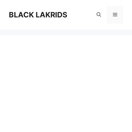
컨
텐
BLACK LAKRIDS
메
츠
로
뉴
건
너
뛰
기