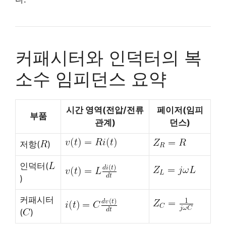
커패시터와 인덕터의 복
소수 임피던스 요약
시간 영역(전압/전류
페이저(임피
부품
관계)
던스)
저항(
)
인덕터(
)
커패시터
(
)