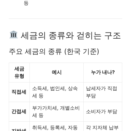
등
세금의 종류와 걷히는 구조
주요 세금의 종류 (한국 기준)
세금
예시
누가 내나?
유형
소득세, 법인세, 상속
납세자가 직접
직접세
세 등
부담
부가가치세, 개별소비
간접세
소비자가 부담
세 등
취득세, 등록세, 자동
각 지자체 납부
지방세