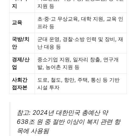
지
지원 등
초·중·고 무상교육, 대학 지원, 교육 인
교육
프라 등
국방/치
군대 운영, 경찰·소방 인력 및 장비, 재
안
난 대응 등
경제/산
중소기업 지원, 일자리 창출, 연구개
업
발, 농어촌 지원 등
사회간
도로, 철도, 항만, 주택, 통신 등 기반
접자본
시설 투자
참고: 2024년 대한민국 총예산 약
638조 원 중 절반 이상이 복지 관련 항
목에 사용됨