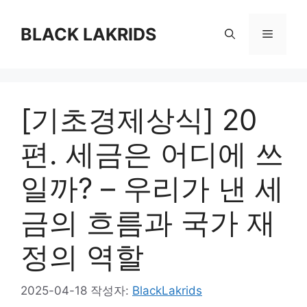
컨
텐
BLACK LAKRIDS
메
츠
로
뉴
건
너
[기초경제상식] 20
뛰
기
편. 세금은 어디에 쓰
일까? – 우리가 낸 세
금의 흐름과 국가 재
정의 역할
2025-04-18
작성자:
BlackLakrids