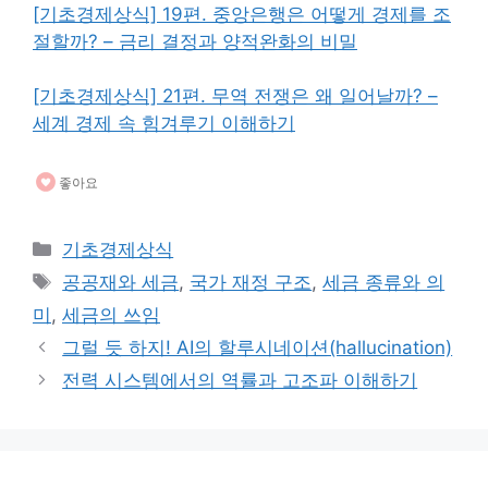
[기초경제상식] 19편. 중앙은행은 어떻게 경제를 조
절할까? – 금리 결정과 양적완화의 비밀
[기초경제상식] 21편. 무역 전쟁은 왜 일어날까? –
세계 경제 속 힘겨루기 이해하기
좋아요
카
기초경제상식
테
태
공공재와 세금
,
국가 재정 구조
,
세금 종류와 의
고
그
미
,
세금의 쓰임
리
그럴 듯 하지! AI의 할루시네이션(hallucination)
전력 시스템에서의 역률과 고조파 이해하기