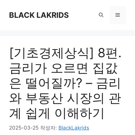
컨
텐
BLACK LAKRIDS
메
츠
로
뉴
건
너
[기초경제상식] 8편.
뛰
기
금리가 오르면 집값
은 떨어질까? – 금리
와 부동산 시장의 관
계 쉽게 이해하기
2025-03-25
작성자:
BlackLakrids