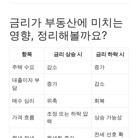
금리가 부동산에 미치는
영향, 정리해볼까요?
항목
금리 상승 시
금리 하락 시
주택 수요
감소
증가
대출이자 부
증가
감소
담
매수 심리
위축
회복
조정 또는 하락 압
가격 흐름
상승 가능성
력
전세 선호 확
월세·전세
월세화 증가