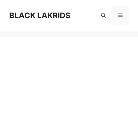
컨
텐
BLACK LAKRIDS
메
츠
로
뉴
건
너
뛰
기