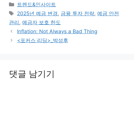
카
트렌드&인사이트
테
태
2025년 예금 변경
,
금융 투자 전략
,
예금 안전
고
그
관리
,
예금자 보호 한도
리
Inflation: Not Always a Bad Thing
<포커스 리딩>_박성후
댓글 남기기