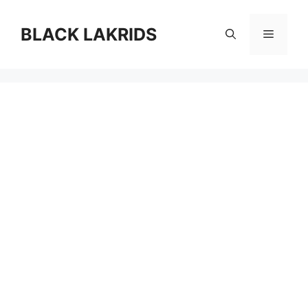
컨
텐
BLACK LAKRIDS
메
츠
로
뉴
건
너
뛰
기