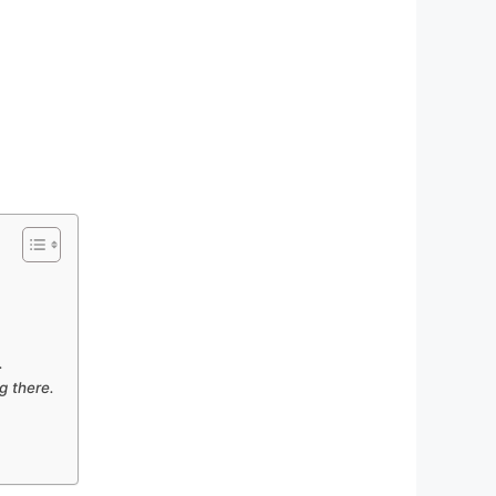
.
g there.