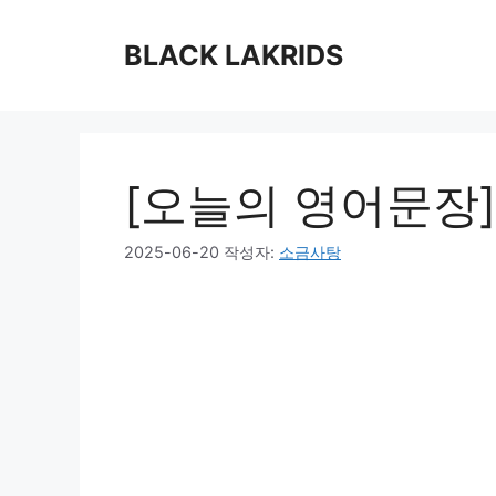
컨
텐
BLACK LAKRIDS
츠
로
건
너
뛰
[오늘의 영어문장]
기
2025-06-20
작성자:
소금사탕