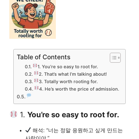
Table of Contents
1. You’re so easy to root for.
2. That’s what I’m talking about!
3. Totally worth rooting for.
4. He’s worth the price of admission.
1.
You’re so easy to root for.
해석: “너는 정말 응원하고 싶게 만드는
사람이야.”