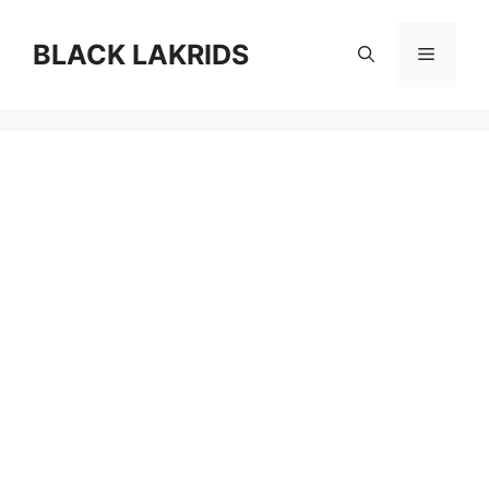
컨
텐
BLACK LAKRIDS
메
츠
로
뉴
건
너
뛰
기