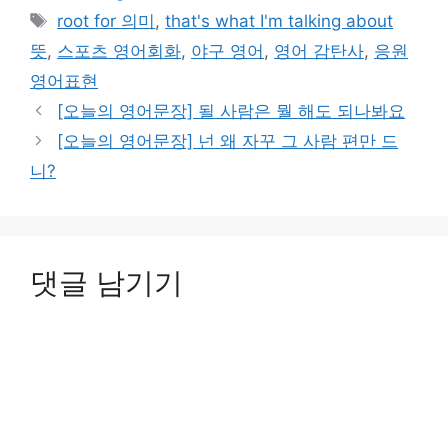
테
태
root for 의미
,
that's what I'm talking about
고
그
뜻
,
스포츠 영어회화
,
야구 영어
,
영어 감탄사
,
응원
리
영어표현
[오늘의 영어문장] 될 사람은 뭘 해도 되나봐요
[오늘의 영어문장] 넌 왜 자꾸 그 사람 편만 드
니?
댓글 남기기