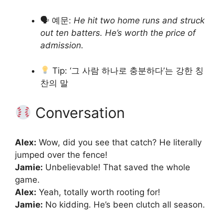
🗣 예문:
He hit two home runs and struck
out ten batters. He’s worth the price of
admission.
Tip: ‘그 사람 하나로 충분하다’는 강한 칭
찬의 말
Conversation
Alex:
Wow, did you see that catch? He literally
jumped over the fence!
Jamie:
Unbelievable! That saved the whole
game.
Alex:
Yeah, totally worth rooting for!
Jamie:
No kidding. He’s been clutch all season.