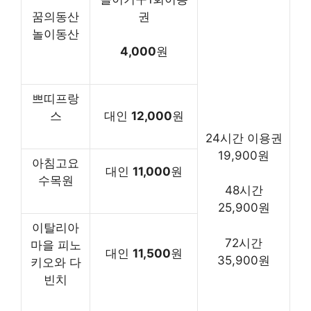
꿈의동산
권
놀이동산
4,000
원
쁘띠프랑
스
대인
12,000
원
24시간 이용권
19,900원
아침고요
대인
11,000
원
수목원
48시간
25,900원
이탈리아
72시간
마을 피노
대인
11,500
원
35,900원
키오와 다
빈치