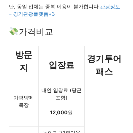
단, 동일 업체는 중복 이용이 불가합니다.
관광정보
– 경기관광플랫폼
+3
가격비교
방문
경기투어
입장료
지
패스
대인 입장료 (당근
가평양떼
포함)
목장
12,000
원
놀이기구1회이용