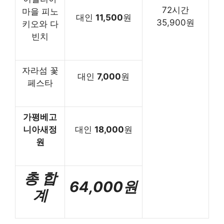
72시간
마을 피노
대인
11,500
원
35,900원
키오와 다
빈치
자라섬 꽃
대인
7,000
원
페스타
가평베고
니아새정
대인
18,000
원
원
총 합
64,000원
계