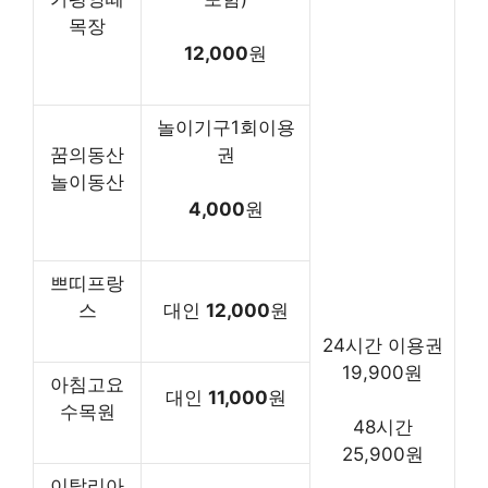
목장
12,000
원
놀이기구1회이용
꿈의동산
권
놀이동산
4,000
원
쁘띠프랑
스
대인
12,000
원
24시간 이용권
19,900원
아침고요
대인
11,000
원
수목원
48시간
25,900원
이탈리아