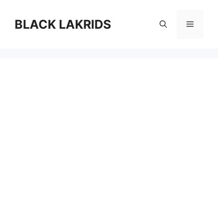
컨
텐
BLACK LAKRIDS
메
츠
로
뉴
건
너
뛰
기