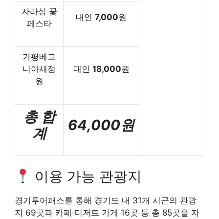
자라섬 꽃
대인
7,000
원
페스타
가평베고
니아새정
대인
18,000
원
원
총 합
64,000원
계
이용 가능 관광지
경기투어패스를 통해 경기도 내 31개 시군의 관광
지 69곳과 카페·디저트 가게 16곳 등 총 85곳을 자