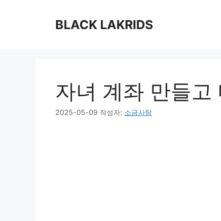
컨
텐
BLACK LAKRIDS
츠
로
건
너
뛰
자녀 계좌 만들고
기
2025-05-09
작성자:
소금사탕