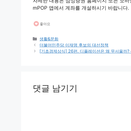
자세한 내용은 삼성증권 홈페이지 또는 모바일 
mPOP 앱에서 계좌를 개설하시기 바랍니다.
좋아요
카
생활&문화
테
더불어민주당 이재명 후보의 대선정책
고
[기초경제상식] 26편. 디플레이션은 왜 무서울까?
리
댓글 남기기