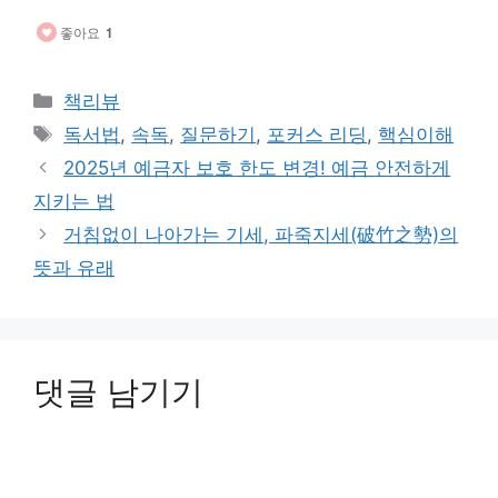
좋아요
1
카
책리뷰
테
태
독서법
,
속독
,
질문하기
,
포커스 리딩
,
핵심이해
고
그
2025년 예금자 보호 한도 변경! 예금 안전하게
리
지키는 법
거침없이 나아가는 기세, 파죽지세(破竹之勢)의
뜻과 유래
댓글 남기기