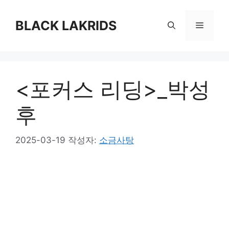
컨
텐
BLACK LAKRIDS
메
츠
로
뉴
건
너
<포커스 리딩>_박성
뛰
기
후
2025-03-19
작성자:
소금사탕