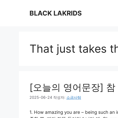
컨
텐
BLACK LAKRIDS
츠
로
건
너
뛰
That just takes t
기
[오늘의 영어문장] 
2025-06-24
작성자:
소금사탕
1. How amazing you are – being