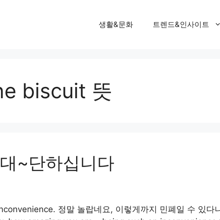
생활&문화
트렌드&인사이트
he biscuit 뜻
참 대~단하십니다
 such an inconvenience. 정말 놀랍네요, 이렇게까지 민폐일