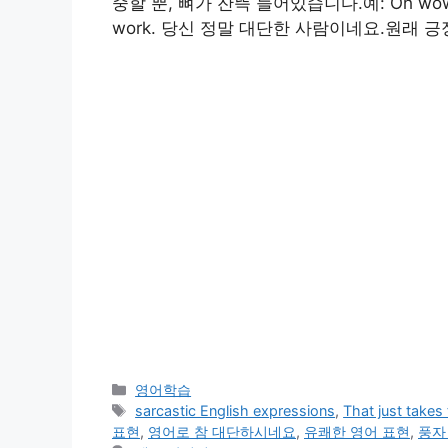
중할 뿐, 뼈가 잔뜩 들어있습니다.예: Oh wow, how am
work. 당신 정말 대단한 사람이네요.원래 
카
영어학습
테
태
sarcastic English expressions
,
That just takes
고
그
표현
,
영어로 참 대단하시네요
,
유쾌한 영어 표현
,
풍자