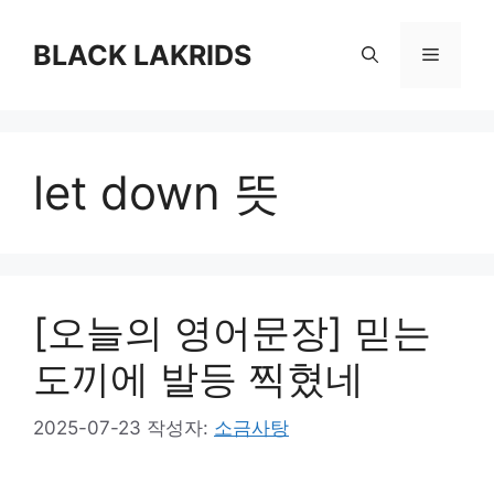
컨
텐
BLACK LAKRIDS
메
츠
로
뉴
건
너
let down 뜻
뛰
기
[오늘의 영어문장] 믿는
도끼에 발등 찍혔네
2025-07-23
작성자:
소금사탕