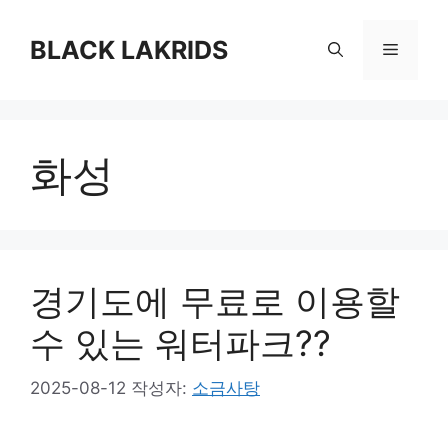
컨
텐
BLACK LAKRIDS
메
츠
로
뉴
건
너
화성
뛰
기
경기도에 무료로 이용할
수 있는 워터파크??
2025-08-12
작성자:
소금사탕