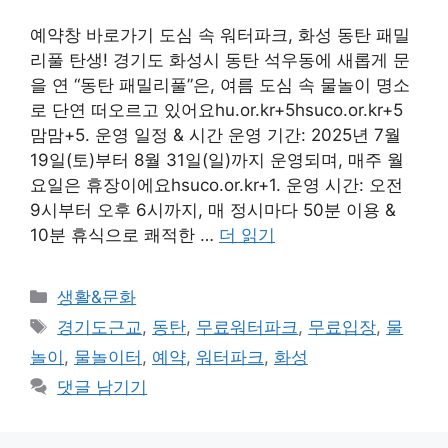
예약창 바로가기 도심 속 워터파크, 화성 동탄 패밀
리풀 탄생! 경기도 화성시 동탄 석우동에 새롭게 문
을 연 “동탄 패밀리풀”은, 여름 도심 속 물놀이 명소
로 단연 떠오르고 있어요hu.or.kr+5hsuco.or.kr+5
맘맘+5. 운영 일정 & 시간 운영 기간: 2025년 7월
19일(토)부터 8월 31일(일)까지 운영되며, 매주 월
요일은 휴장이에요hsuco.or.kr+1. 운영 시간: 오전
9시부터 오후 6시까지, 매 정시마다 50분 이용 &
10분 휴식으로 쾌적한 …
더 읽기
카
생활&문화
테
태
경기도근교
,
동탄
,
무료워터파크
,
무료입장
,
물
고
그
놀이
,
물놀이터
,
예약
,
워터파크
,
화성
리
댓글 남기기