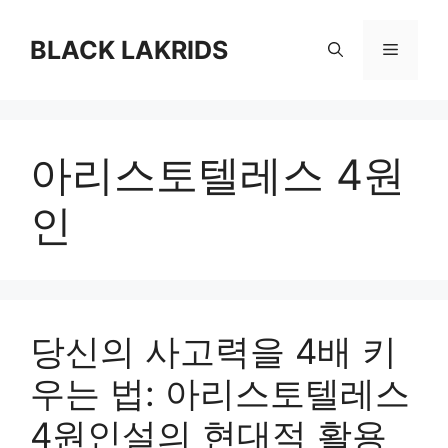
컨
텐
BLACK LAKRIDS
메
츠
로
뉴
건
너
아리스토텔레스 4원
뛰
기
인
당신의 사고력을 4배 키
우는 법: 아리스토텔레스
4원인설의 현대적 활용