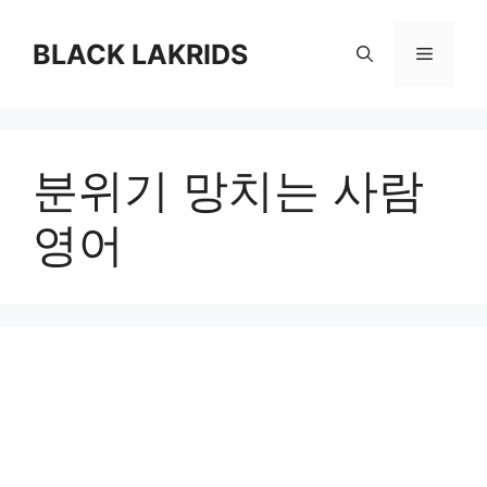
컨
텐
BLACK LAKRIDS
메
츠
로
뉴
건
너
분위기 망치는 사람
뛰
기
영어