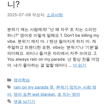
니?
2025-07-08
작성자:
소금사탕
분위기 깨는 사람에게! “넌 왜 자꾸 초 치는 소리만
하니?” 영어로 이렇게 말해요 1. Don’t be killing my
vibe. 분위기 깨지 마. / 텐션 떨어지게 하지 마. 캐
주얼하고 트렌디한 표현. vibe는 ‘분위기’나 ‘기분’을
의미해요. 파티나 즐거운 자리에서 자주 쓰여요. 2.
You always rain on my parade. 넌 항상 찬물 끼얹
어. 내가 좋아하는 걸 말할 때마다 …
더 읽기
카
영어학습
테
태
rain on my parade 뜻
,
분위기 망치는 사람 영
고
그
어
,
영어 표현 wet blanket
,
초 치는 영어
리
댓글 남기기