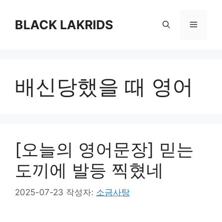
컨
텐
BLACK LAKRIDS
메
츠
로
뉴
건
너
배신당했을 때 영어
뛰
기
[오늘의 영어문장] 믿는
도끼에 발등 찍혔네
2025-07-23
작성자:
소금사탕