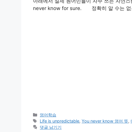
아래에서 실제 원어민들이 자주 쓰는 자연스
never know for sure. 정확히 알 수
카
영어학습
테
태
Life is unpredictable
,
You never know 영어 뜻
,
고
그
댓글 남기기