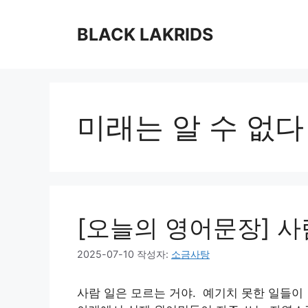
컨
텐
BLACK LAKRIDS
츠
로
건
너
뛰
미래는 알 수 없다
기
[오늘의 영어문장] 사
2025-07-10
작성자:
소금사탕
사람 일은 모르는 거야. 예기치 못한 일들이