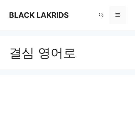
컨
텐
BLACK LAKRIDS
메
츠
로
뉴
건
너
결심 영어로
뛰
기