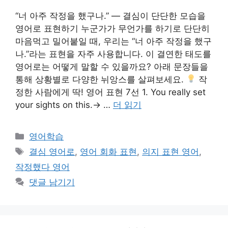
“너 아주 작정을 했구나.” — 결심이 단단한 모습을
영어로 표현하기 누군가가 무언가를 하기로 단단히
마음먹고 밀어붙일 때, 우리는 “너 아주 작정을 했구
나.”라는 표현을 자주 사용합니다. 이 결연한 태도를
영어로는 어떻게 말할 수 있을까요? 아래 문장들을
통해 상황별로 다양한 뉘앙스를 살펴보세요.
작
정한 사람에게 딱! 영어 표현 7선 1. You really set
your sights on this.→ …
더 읽기
카
영어학습
테
태
결심 영어로
,
영어 회화 표현
,
의지 표현 영어
,
고
그
작정했다 영어
리
댓글 남기기