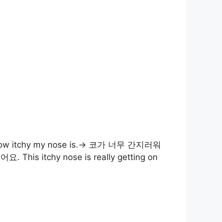
how itchy my nose is.→ 코가 너무 간지러워
his itchy nose is really getting on