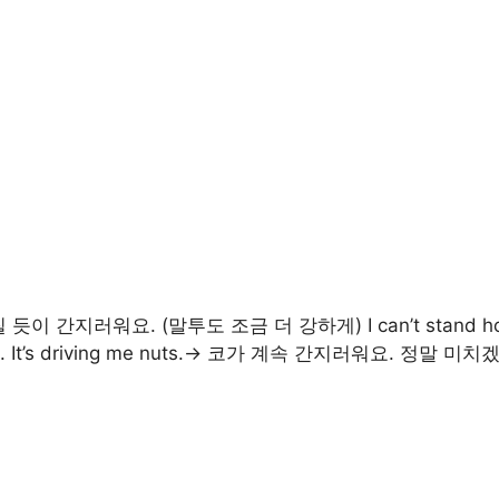
가 미칠 듯이 간지러워요. (말투도 조금 더 강하게) I can’t stand 
. It’s driving me nuts.→ 코가 계속 간지러워요. 정말 미치겠어요. T