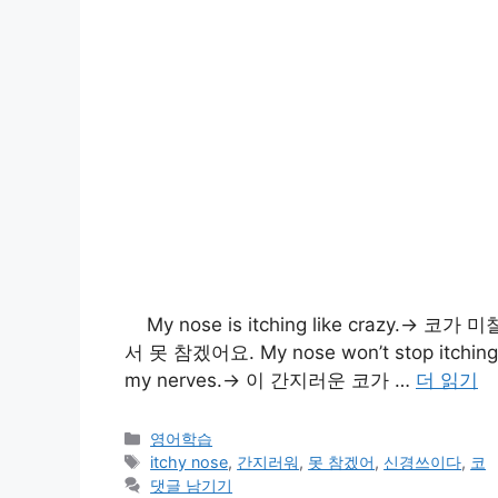
My nose is itching like crazy.→ 코
서 못 참겠어요. My nose won’t stop itching
my nerves.→ 이 간지러운 코가 …
더 읽기
카
영어학습
테
태
itchy nose
,
간지러워
,
못 참겠어
,
신경쓰이다
,
코
고
그
댓글 남기기