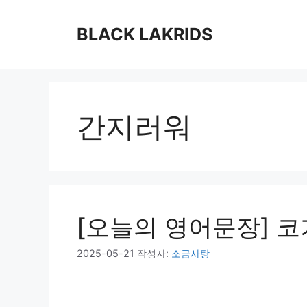
컨
텐
BLACK LAKRIDS
츠
로
건
너
뛰
간지러워
기
[오늘의 영어문장] 
2025-05-21
작성자:
소금사탕